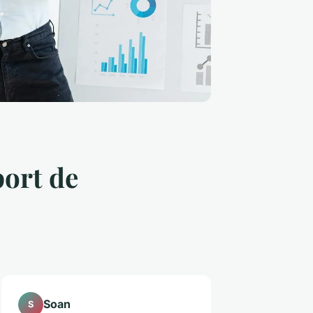
port de
Soan
S