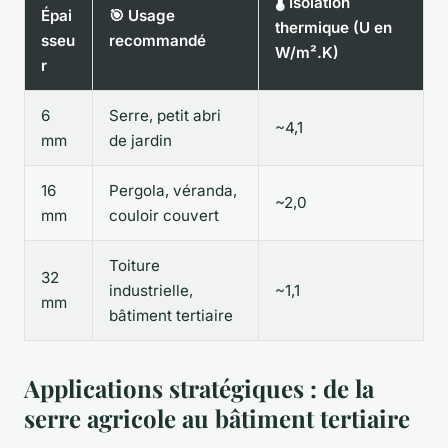
🌡️ Isolation
Épai
🎯 Usage
thermique (U en
sseu
recommandé
W/m².K)
r
6
Serre, petit abri
~4,1
mm
de jardin
16
Pergola, véranda,
~2,0
mm
couloir couvert
Toiture
32
industrielle,
~1,1
mm
bâtiment tertiaire
Applications stratégiques : de la
serre agricole au bâtiment tertiaire